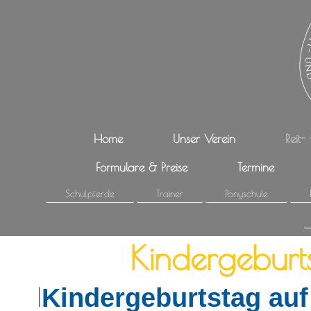
Home
Unser Verein
Reit-
Formulare & Preise
Termine
Schulpferde
Trainer
Ponyschule
Kindergeburts
I
Kindergeburtstag auf 