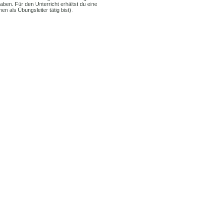
ben. Für den Unterricht erhältst du eine
n als Übungsleiter tätig bist).