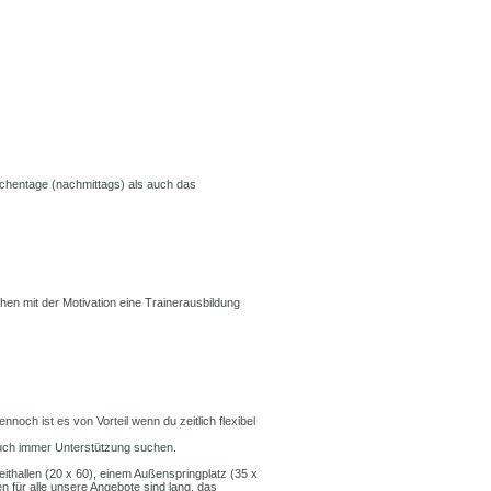
ochentage (nachmittags) als auch das
hen mit der Motivation eine Trainerausbildung
noch ist es von Vorteil wenn du zeitlich flexibel
auch immer Unterstützung suchen.
Reithallen (20 x 60), einem Außenspringplatz (35 x
n für alle unsere Angebote sind lang, das