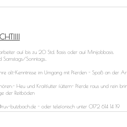
HT!!!!
rbeiter auf bis zu 20 Std. Basis oder auf Minijobbasis.
nd Samstags/Sonntags..
hre alt-Kenntnisse im Umgang mit Pferden - Spaß an der Arb
ren:- Heu und Kraftfutter füttern- Pferde raus und rein bri
ege der Reitböden
ruv-butzbach.de - oder telefonisch unter 0172 614 14 19