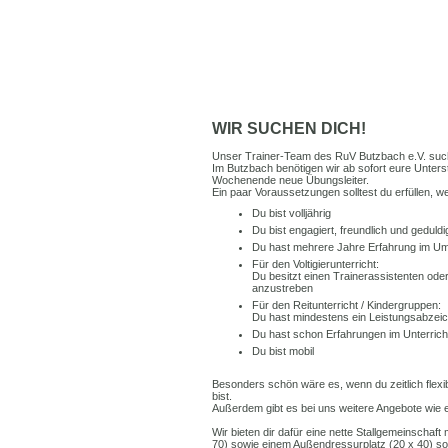
WIR SUCHEN DICH!
Unser Trainer-Team des RuV Butzbach e.V. sucht
Im Butzbach benötigen wir ab sofort eure Unters
Wochenende neue Übungsleiter.
Ein paar Voraussetzungen solltest du erfüllen, w
Du bist volljährig
Du bist engagiert, freundlich und geduldi
Du hast mehrere Jahre Erfahrung im Umga
Für den Voltigierunterricht:
Du besitzt einen Trainerassistenten oder
anzustreben
Für den Reitunterricht / Kindergruppen:
Du hast mindestens ein Leistungsabzeic
Du hast schon Erfahrungen im Unterric
Du bist mobil
Besonders schön wäre es, wenn du zeitlich flexib
bist.
Außerdem gibt es bei uns weitere Angebote wie 
Wir bieten dir dafür eine nette Stallgemeinschaft
70) sowie einem Außendressurplatz (20 x 40) sowi