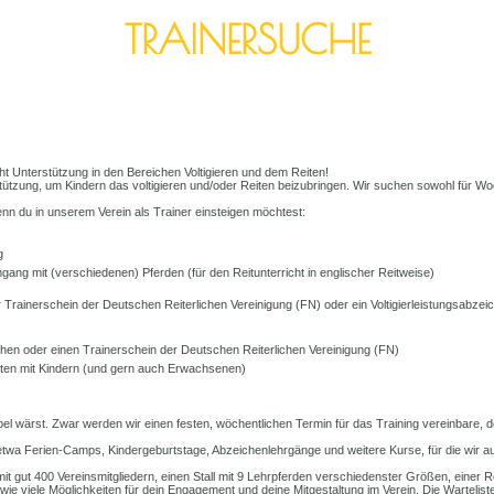
TRAINERSUCHE
 Unterstützung in den Bereichen Voltigieren und dem Reiten!
tützung, um Kindern das voltigieren und/oder Reiten beizubringen. Wir suchen sowohl für W
enn du in unserem Verein als Trainer einsteigen möchtest:
g
ng mit (verschiedenen) Pferden (für den Reitunterricht in englischer Reitweise)
 Trainerschein der Deutschen Reiterlichen Vereinigung (FN) oder ein Voltigierleistungsabzeic
hen oder einen Trainerschein der Deutschen Reiterlichen Vereinigung (FN)
hten mit Kindern (und gern auch Erwachsenen)
el wärst. Zwar werden wir einen festen, wöchentlichen Termin für das Training vereinbare, den
etwa Ferien-Camps, Kindergeburtstage, Abzeichenlehrgänge und weitere Kurse, für die wir 
 mit gut 400 Vereinsmitgliedern, einen Stall mit 9 Lehrpferden verschiedenster Größen, einer 
e viele Möglichkeiten für dein Engagement und deine Mitgestaltung im Verein. Die Warteliste