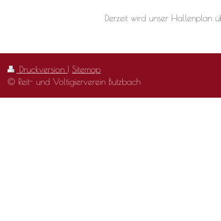
Derzeit wird unser Hallenplan 
Druckversion
|
Sitemap
© Reit- und Voltigierverein Butzbach