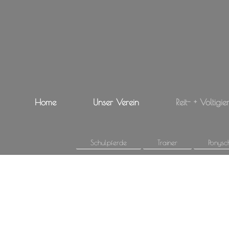
Home
Unser Verein
Reit- + Voltigie
Schulpferde
Trainer
Ponysc