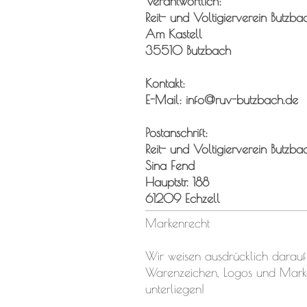
Verantwortlich:
Reit- und Voltigierverein Butzba
Am Kastell
35510 Butzbach
Kontakt:
E-Mail: info@ruv-butzbach.de
Postanschrift:
Reit- und Voltigierverein Butzba
Sina Fend
Hauptstr. 188
61209 Echzell
Markenrecht
Wir weisen ausdrücklich darauf
Warenzeichen, Logos und Mark
unterliegen!